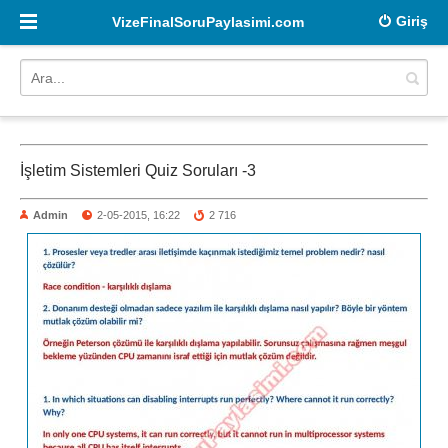
Giriş
VizeFinalSoruPaylasimi.com
İşletim Sistemleri Quiz Soruları -3
Admin
2-05-2015, 16:22
2 716