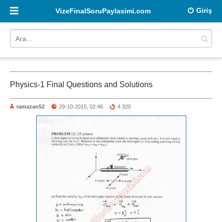
Giriş
VizeFinalSoruPaylasimi.com
Physics-1 Final Questions and Solutions
ramazan52
29-10-2015, 02:46
4 320