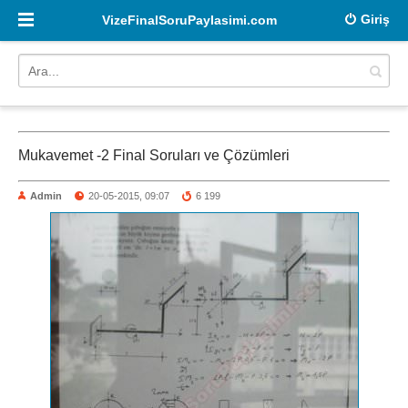
Giriş
VizeFinalSoruPaylasimi.com
Mukavemet -2 Final Soruları ve Çözümleri
Admin
20-05-2015, 09:07
6 199