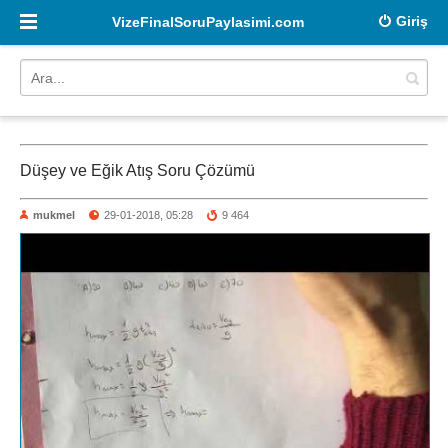
Giriş
VizeFinalSoruPaylasimi.com
Düşey ve Eğik Atış Soru Çözümü
mukmel
29-01-2018, 05:28
9 464