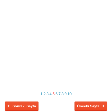
1
2
3
4
5
6
7
8
9
10
Sonraki Sayfa
Önceki Sayfa