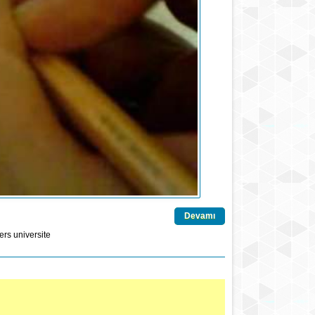
Devamı
ers
universite