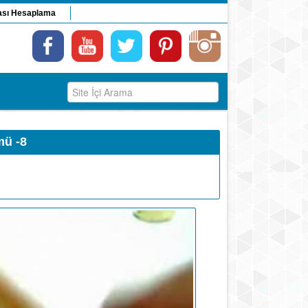
ası Hesaplama
mü -8