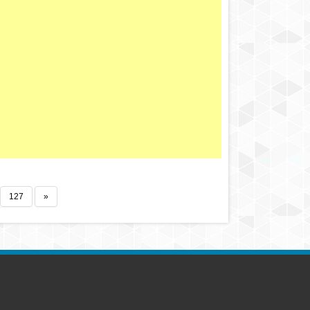
127
»