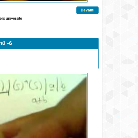
Devamı
ers
universite
mü -6