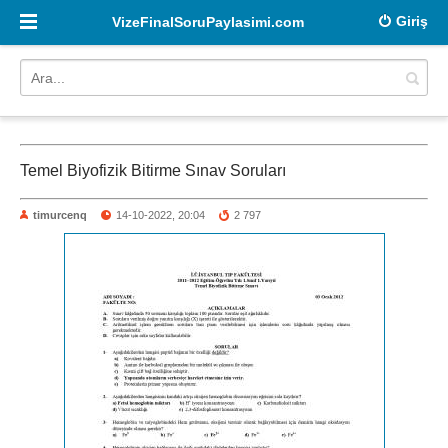
Giriş
VizeFinalSoruPaylasimi.com
Temel Biyofizik Bitirme Sınav Soruları
timurcenq
14-10-2022, 20:04
2 797