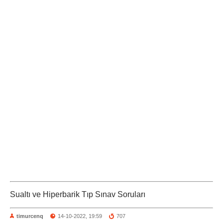
Sualtı ve Hiperbarik Tıp Sınav Soruları
timurcenq
14-10-2022, 19:59
707