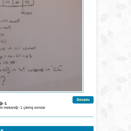
Devamı
i -1
in mekaniği -1
çıkmış sorular
16