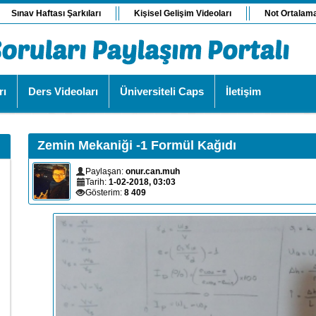
Sınav Haftası Şarkıları
Kişisel Gelişim Videoları
Not Ortalam
rı
Ders Videoları
Üniversiteli Caps
İletişim
Zemin Mekaniği -1 Formül Kağıdı
Paylaşan:
onur.can.muh
Tarih:
1-02-2018, 03:03
Gösterim:
8 409