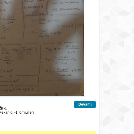
Devamı
i -1
ekaniği -1
formulleri