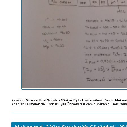
Kategori:
Vize ve Final Soruları
/
Dokuz Eylül Üniversitesi
/
Zemin Mekaniğ
Anahtar Kelimeler:
deu
Dokuz Eylül Üniversitesi
Zemin Mekaniği Dersi
zem
Mukavemet -2 Vize Soruları Ve Çözümleri - 20