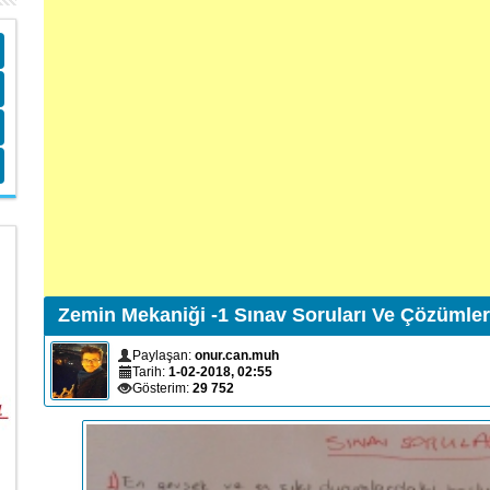
Zemin Mekaniği -1 Sınav Soruları Ve Çözümler
Paylaşan:
onur.can.muh
Tarih:
1-02-2018, 02:55
Gösterim:
29 752