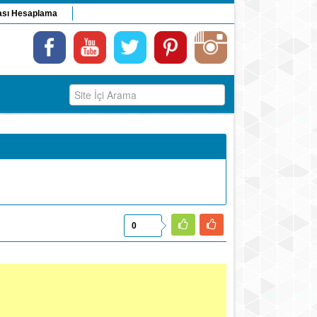
ası Hesaplama
0