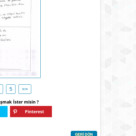
5
>>
aşmak İster misin ?
Pinterest
GERİ DÖN