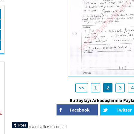
<<
1
2
3
4
Bu Sayfayı Arkadaşlarınla Payl
Facebook
Twitter
matematik
vize
sorulari