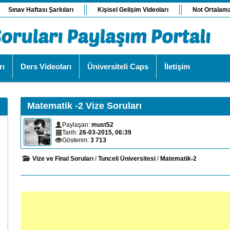
Sınav Haftası Şarkıları
Kişisel Gelişim Videoları
Not Ortalam
rı
Ders Videoları
Üniversiteli Caps
İletişim
Matematik -2 Vize Soruları
Paylaşan:
must52
Tarih:
26-03-2015, 06:39
Gösterim:
3 713
Vize ve Final Soruları
/
Tunceli Üniversitesi
/
Matematik-2