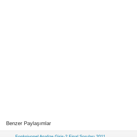
Benzer Paylaşımlar
Fonksiyonel Analize Giriş-2 Final Soruları 2011