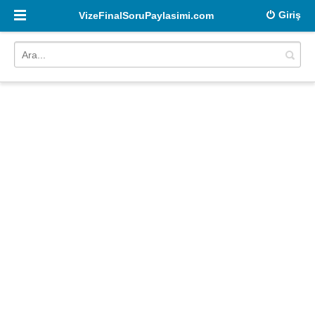
Giriş
VizeFinalSoruPaylasimi.com