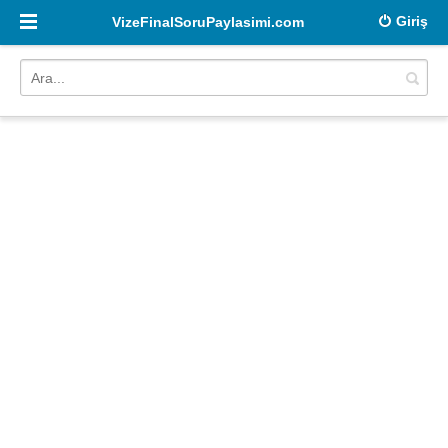
Giriş
VizeFinalSoruPaylasimi.com