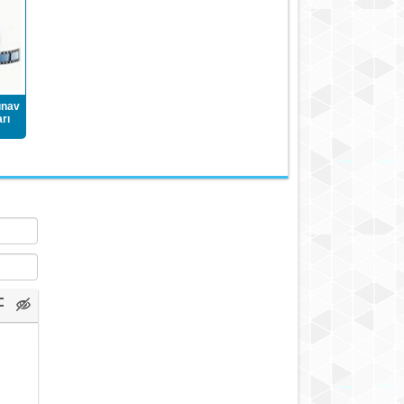
ınav
rı