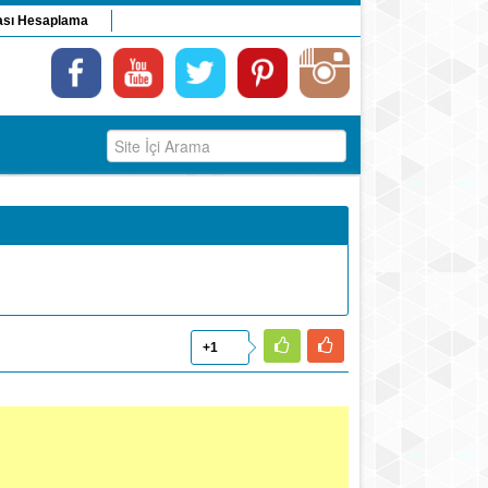
ası Hesaplama
+1