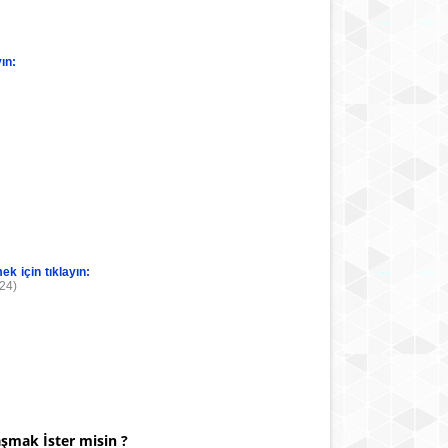
ın:
ek için tıklayın:
24)
aşmak İster misin ?