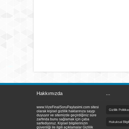
Hakkımızda
...
www.VizeFinalSoruPaylasimi.com sitesi
Gizlilik Politika
olarak kişisel gizlilik haklarınıza saygı
duyuyor ve sitemizde geçirdiğiniz süre
zarfında bunu sağlamak için çaba
Hukuksal Bilgi
sarfediyoruz. Kişisel bilgilerinizin
güvenliği ile ilgili açıklamalar Gizlilik