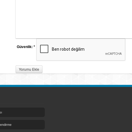
Güvenlik:
*
Yorumu Ekle
sı
lendirme