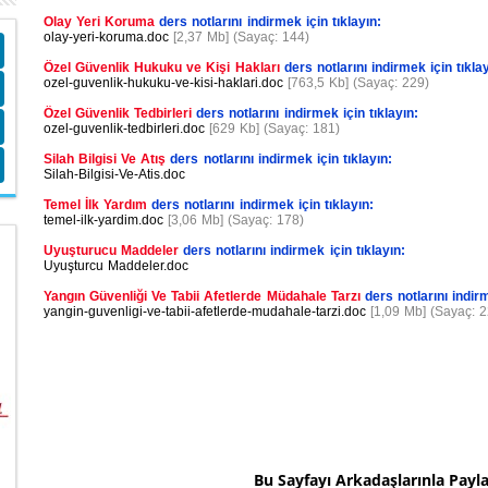
Olay Yeri Koruma
ders notlarını indirmek için tıklayın:
olay-yeri-koruma.doc
[2,37 Mb] (Sayaç: 144)
Özel Güvenlik Hukuku ve Kişi Hakları
ders notlarını indirmek için tıklay
ozel-guvenlik-hukuku-ve-kisi-haklari.doc
[763,5 Kb] (Sayaç: 229)
Özel Güvenlik Tedbirleri
ders notlarını indirmek için tıklayın:
ozel-guvenlik-tedbirleri.doc
[629 Kb] (Sayaç: 181)
Silah Bilgisi Ve Atış
ders notlarını indirmek için tıklayın:
Silah-Bilgisi-Ve-Atis.doc
Temel İlk Yardım
ders notlarını indirmek için tıklayın:
temel-ilk-yardim.doc
[3,06 Mb] (Sayaç: 178)
Uyuşturucu Maddeler
ders notlarını indirmek için tıklayın:
Uyuşturcu Maddeler.doc
Yangın Güvenliği Ve Tabii Afetlerde Müdahale Tarzı
ders notlarını indirm
yangin-guvenligi-ve-tabii-afetlerde-mudahale-tarzi.doc
[1,09 Mb] (Sayaç: 2
Bu Sayfayı Arkadaşlarınla Payl