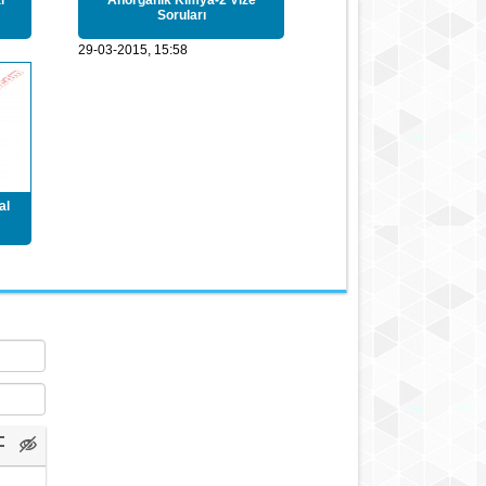
l
Anorganik Kimya-2 Vize
Soruları
29-03-2015, 15:58
al