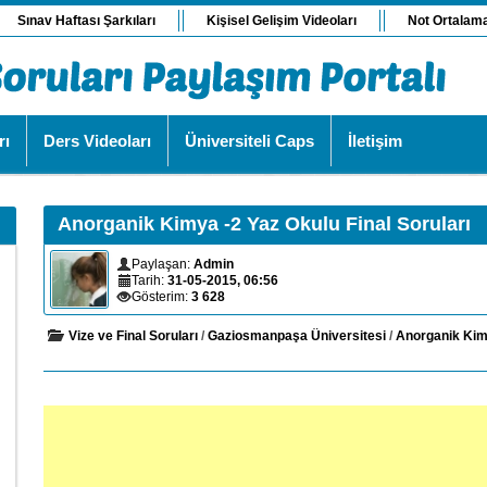
Sınav Haftası Şarkıları
Kişisel Gelişim Videoları
Not Ortalam
rı
Ders Videoları
Üniversiteli Caps
İletişim
Anorganik Kimya -2 Yaz Okulu Final Soruları
Paylaşan:
Admin
Tarih:
31-05-2015, 06:56
Gösterim:
3 628
Vize ve Final Soruları
/
Gaziosmanpaşa Üniversitesi
/
Anorganik Kim