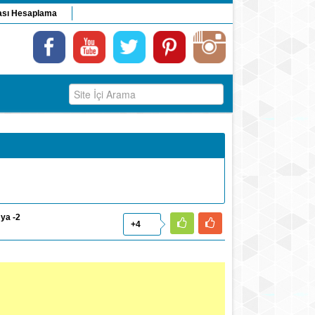
ası Hesaplama
ya -2
+4