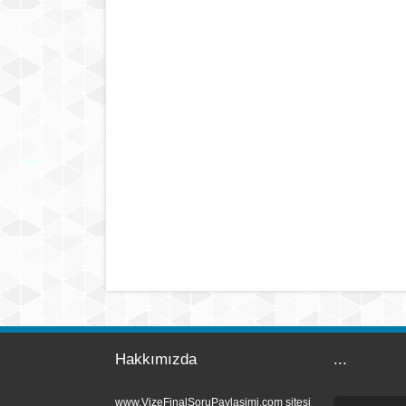
Hakkımızda
...
www.VizeFinalSoruPaylasimi.com sitesi