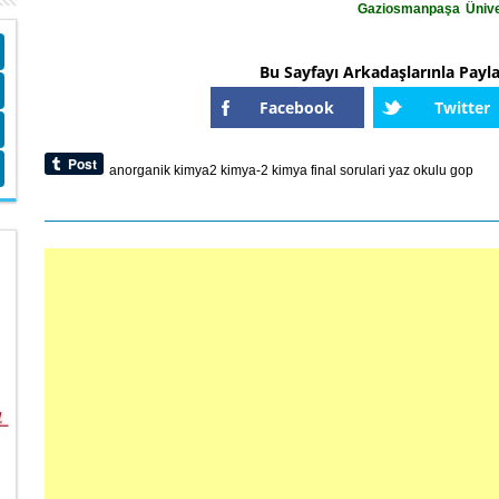
Gaziosmanpaşa Ünive
Bu Sayfayı Arkadaşlarınla Payl
Facebook
Twitter
anorganik
kimya2
kimya-2
kimya
final
sorulari
yaz
okulu
gop