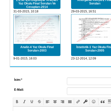
E.E.M. İçin Bilgisayar Araçları
Anorganik Kimya-2 Fina
Yaz Okulu Final Soruları Ve
Soruları
Cevapları-2014
31-03-2015, 10:18
29-03-2015, 16:51
Analiz-4 Yaz Okulu Final
İstatistik-1 Yaz Okulu Fin
Soruları-2003
Soruları-2005
9-01-2015, 16:03
23-12-2014, 12:09
İsim:
*
E-Mail: