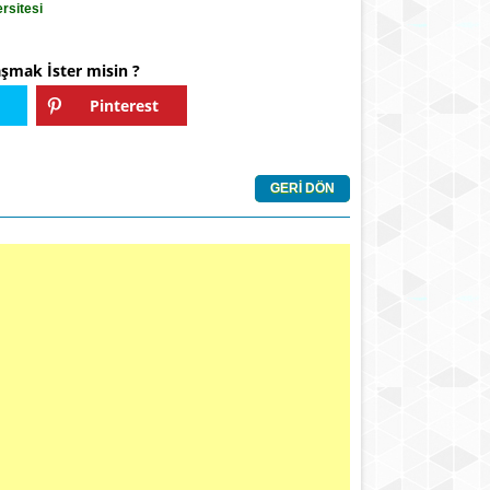
rsitesi
aşmak İster misin ?
Pinterest
GERİ DÖN