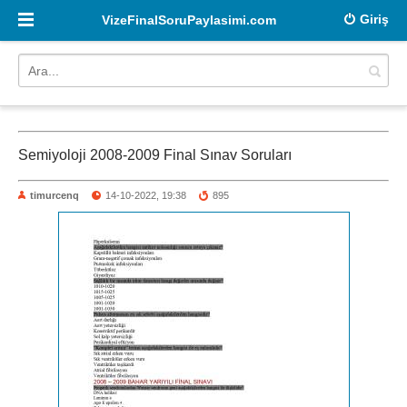
Giriş
VizeFinalSoruPaylasimi.com
Semiyoloji 2008-2009 Final Sınav Soruları
timurcenq
14-10-2022, 19:38
895