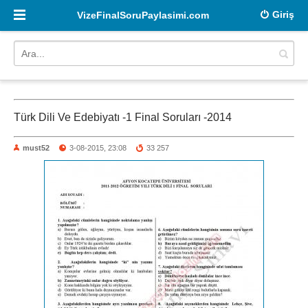
Giriş
VizeFinalSoruPaylasimi.com
Türk Dili Ve Edebiyatı -1 Final Soruları -2014
must52
3-08-2015, 23:08
33 257