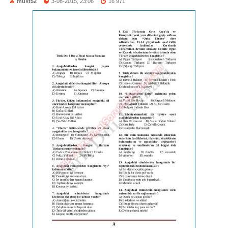
must52
3-08-2015, 23:06
16 971