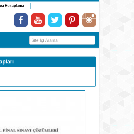
ası Hesaplama
apları