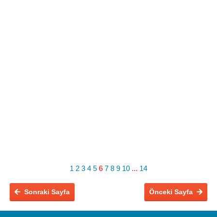
1
2
3
4
5
6
7
8
9
10
...
14
Sonraki Sayfa
Önceki Sayfa