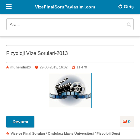
Giriş
VizeFinalSoruPaylasimi.com
Fizyoloji Vize Sorulari-2013
mühendis20
29-03-2015, 16:02
11 470
Devamı
0
Vize ve Final Soruları
/
Ondokuz Mayıs Üniversitesi
/
Fizyoloji Dersi